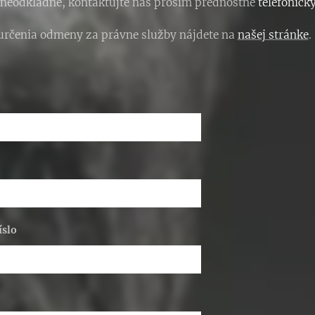
 neodkladne, kontaktujte nás prosím prednostne
telefonick
určenia odmeny za právne služby nájdete na
našej stránke
.
íslo