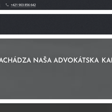
k
+421 903 856 642
NACHÁDZA NAŠA
ADVOKÁTSKA
KA