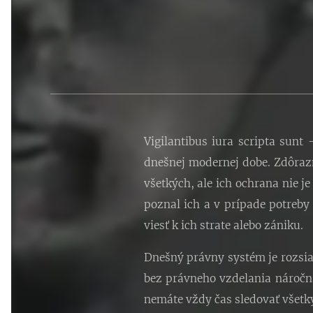
Vigilantibus iura scripta sunt
dnešnej modernej dobe. Zdôrazň
všetkých, ale ich ochrana nie j
poznal ich a v prípade potreby
viesť k ich strate alebo zániku.
Dnešný právny systém je rozsia
bez právneho vzdelania náročná
nemáte vždy čas sledovať všetky