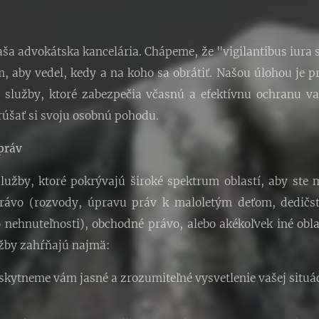
naša advokátska kancelária. Chápeme, že "vigilantibus iura s
, aby vedel, kedy a na koho sa obrátiť. Našou úlohou je pr
služby, ktoré zabezpečia včasnú a efektívnu ochranu vaš
rúšať si svoju osobnú pohodu.
práv
žby, ktoré pokrývajú široké spektrum oblastí, aby ste mo
 právo (rozvody, úpravu práv k maloletým deťom, dedičs
 nehnuteľnosti), obchodné právo, alebo akékoľvek iné obla
užby zahŕňajú najmä:
kytneme vám jasné a zrozumiteľné vysvetlenie vašej situá