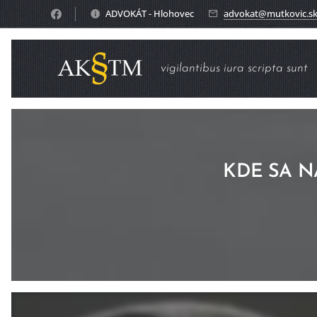
ADVOKÁT - Hlohovec
advokat@mutkovic.s
vigilantibus iura scripta sunt
KDE SA 