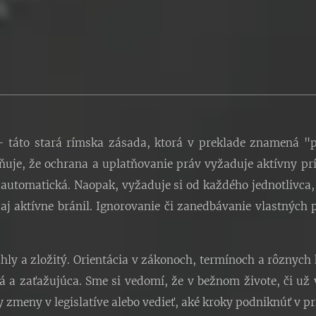
 – táto stará rímska zásada, ktorá v preklade znamená "p
uje, že ochrana a uplatňovanie práv vyžaduje aktívny prí
e automatická. Naopak, vyžaduje si od každého jednotlivca
 aj aktívne bránil. Ignorovanie či zanedbávanie vlastných 
hly a zložitý. Orientácia v zákonoch, termínoch a rôznych
 a zaťažujúca. Sme si vedomí, že v bežnom živote, či už v
 zmeny v legislatíve alebo vedieť, aké kroky podniknúť v p