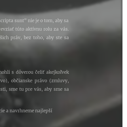
cripta sunt" nie je o tom, aby sa
evziať túto aktívnu rolu za vás.
ich práv, bez toho, aby ste sa
hli s dôverou čeliť akejkoľvek
tvo), občianske právo (zmluvy,
sti, sme tu pre vás, aby sme sa
cie a navrhneme najlepší