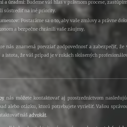
i a úradmi:
Budeme váš hlas v právnom procese, zastúpime
i sústrediť na iné priority.
kumentov:
Postaráme sa o to, aby vaše zmluvy a právne dok
konom a bezpečne chránili vaše záujmy.
 pre nás znamená prevziať zodpovednosť a zabezpečiť, že
 a istota, že váš prípad je v rukách skúsených profesionálov
by
nás môžete kontaktovať aj prostredníctvom nasledujú
ad alebo otázku, ktorú potrebujete vyriešiť.
Vašou správo
ntaktovať náš
advokát
.