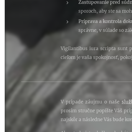
Zastupovanie pred súdm
sporoch, aby ste sa mohl
Príprava a kontrola do
správne, v súlade so zá
Vigilantibus iura scripta sunt
cieľom je vaša spokojnosť, pokoj
V prípade záujmu o naše
služ
prosím stručne popíšte Váš príp
najskôr a následne Vás bude ko