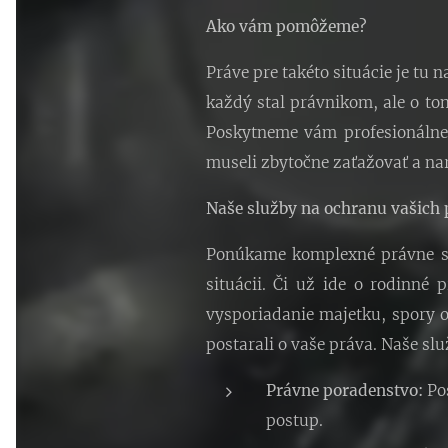
Ako vám pomôžeme?
Práve pre takéto situácie je tu 
každý stal právnikom, ale o tom
Poskytneme vám profesionálne 
museli zbytočne zaťažovať a na
Naše služby na ochranu vašich 
Ponúkame komplexné právne slu
situácii. Či už ide o rodinné
vysporiadanie majetku, spory o
postarali o vaše práva. Naše sl
Právne poradenstvo:
Pos
postup.